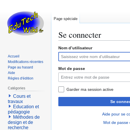
Page spéciale
Se connecter
Nom d’utilisateur
Aller
Aller
à
à
Accueil
la
la
Modifications récentes
navigation
recherche
Page au hasard
Mot de passe
Aide
Règles d'édition
Catégories
Garder ma session active
Cours et
travaux
Se connec
Education et
pédagogie
Aide pour se c
Méthodes de
design et de
Mot de passe 
recherche