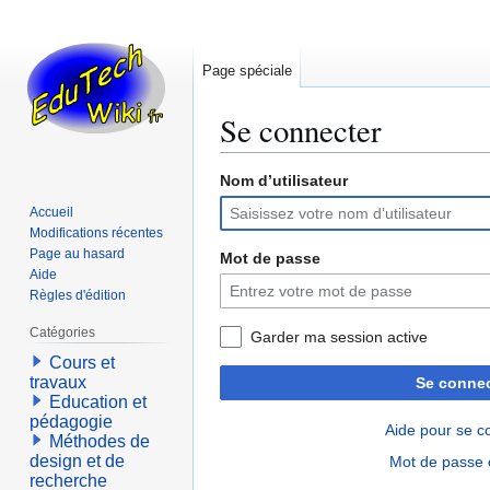
Page spéciale
Se connecter
Nom d’utilisateur
Aller
Aller
à
à
Accueil
la
la
Modifications récentes
navigation
recherche
Page au hasard
Mot de passe
Aide
Règles d'édition
Catégories
Garder ma session active
Cours et
travaux
Se connec
Education et
pédagogie
Aide pour se c
Méthodes de
design et de
Mot de passe 
recherche