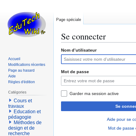
Page spéciale
Se connecter
Nom d’utilisateur
Aller
Aller
à
à
Accueil
la
la
Modifications récentes
navigation
recherche
Page au hasard
Mot de passe
Aide
Règles d'édition
Catégories
Garder ma session active
Cours et
travaux
Se connec
Education et
pédagogie
Aide pour se c
Méthodes de
design et de
Mot de passe 
recherche