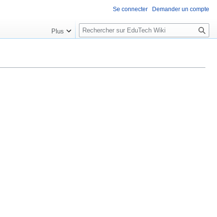
Se connecter
Demander un compte
R
Plus
e
c
h
e
r
c
h
e
r