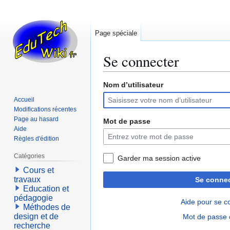
Page spéciale
Se connecter
Nom d’utilisateur
Aller
Aller
à
à
Accueil
la
la
Modifications récentes
navigation
recherche
Page au hasard
Mot de passe
Aide
Règles d'édition
Catégories
Garder ma session active
Cours et
travaux
Se connec
Education et
pédagogie
Aide pour se c
Méthodes de
design et de
Mot de passe 
recherche