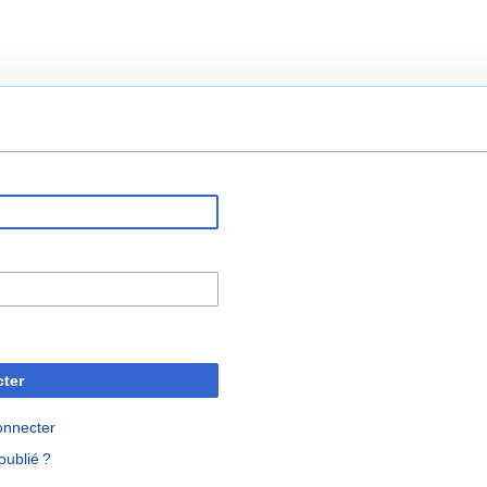
ter
onnecter
oublié ?