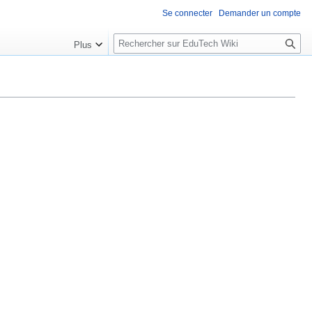
Se connecter
Demander un compte
R
Plus
e
c
h
e
r
c
h
e
r