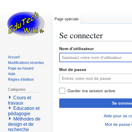
Page spéciale
Se connecter
Nom d’utilisateur
Aller
Aller
à
à
Accueil
la
la
Modifications récentes
navigation
recherche
Page au hasard
Mot de passe
Aide
Règles d'édition
Catégories
Garder ma session active
Cours et
travaux
Se connec
Education et
pédagogie
Aide pour se c
Méthodes de
design et de
Mot de passe 
recherche