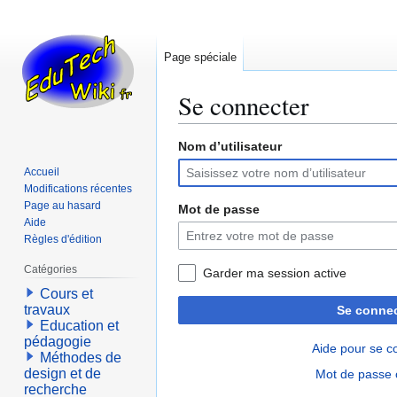
Page spéciale
Se connecter
Nom d’utilisateur
Aller
Aller
à
à
Accueil
la
la
Modifications récentes
navigation
recherche
Page au hasard
Mot de passe
Aide
Règles d'édition
Catégories
Garder ma session active
Cours et
travaux
Se connec
Education et
pédagogie
Aide pour se c
Méthodes de
design et de
Mot de passe 
recherche