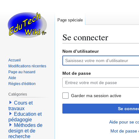
Page spéciale
Se connecter
Nom d’utilisateur
Aller
Aller
à
à
Accueil
la
la
Modifications récentes
navigation
recherche
Page au hasard
Mot de passe
Aide
Règles d'édition
Catégories
Garder ma session active
Cours et
travaux
Se connec
Education et
pédagogie
Aide pour se c
Méthodes de
design et de
Mot de passe 
recherche