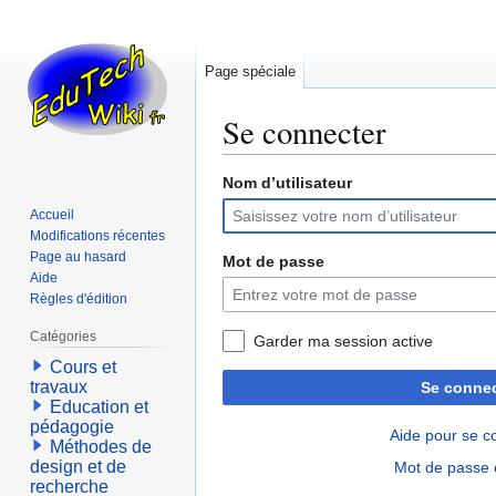
Page spéciale
Se connecter
Nom d’utilisateur
Aller
Aller
à
à
Accueil
la
la
Modifications récentes
navigation
recherche
Page au hasard
Mot de passe
Aide
Règles d'édition
Catégories
Garder ma session active
Cours et
travaux
Se connec
Education et
pédagogie
Aide pour se c
Méthodes de
design et de
Mot de passe 
recherche