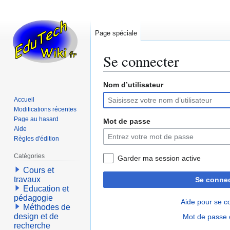
Page spéciale
Se connecter
Nom d’utilisateur
Aller
Aller
à
à
Accueil
la
la
Modifications récentes
navigation
recherche
Page au hasard
Mot de passe
Aide
Règles d'édition
Catégories
Garder ma session active
Cours et
travaux
Se connec
Education et
pédagogie
Aide pour se c
Méthodes de
design et de
Mot de passe 
recherche