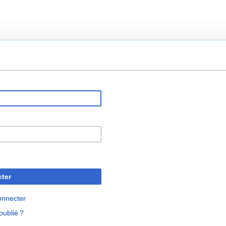
ter
onnecter
oublié ?