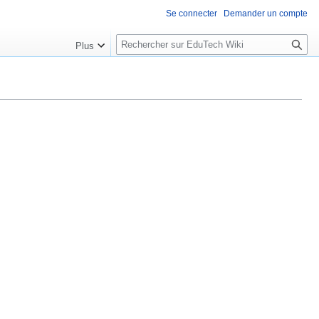
Se connecter
Demander un compte
R
Plus
e
c
h
e
r
c
h
e
r