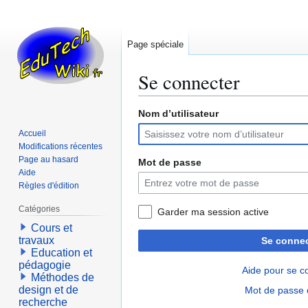
Page spéciale
Se connecter
Nom d’utilisateur
Aller
Aller
à
à
Accueil
la
la
Modifications récentes
navigation
recherche
Page au hasard
Mot de passe
Aide
Règles d'édition
Catégories
Garder ma session active
Cours et
travaux
Se connec
Education et
pédagogie
Aide pour se c
Méthodes de
design et de
Mot de passe 
recherche