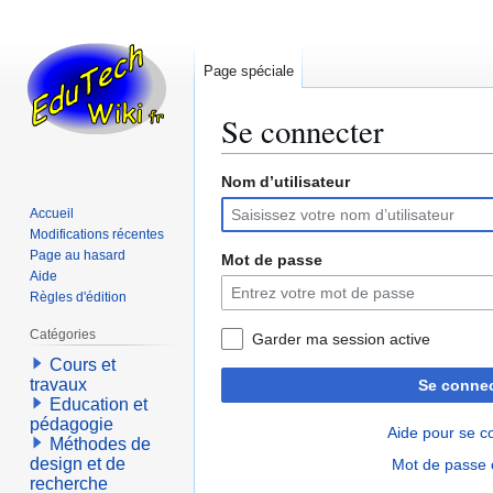
Page spéciale
Se connecter
Nom d’utilisateur
Aller
Aller
à
à
Accueil
la
la
Modifications récentes
navigation
recherche
Page au hasard
Mot de passe
Aide
Règles d'édition
Catégories
Garder ma session active
Cours et
travaux
Se connec
Education et
pédagogie
Aide pour se c
Méthodes de
design et de
Mot de passe 
recherche