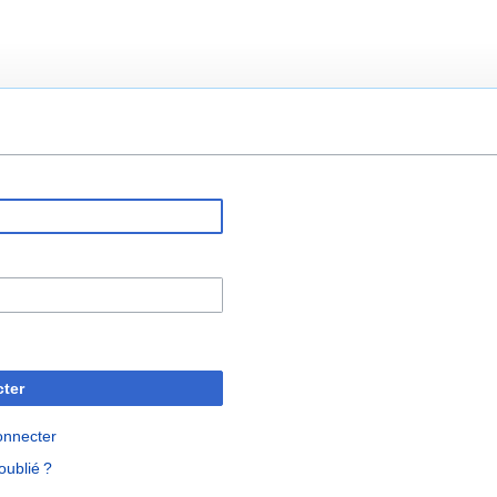
ter
onnecter
oublié ?