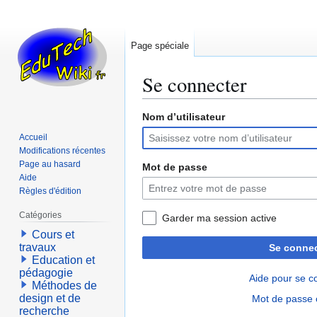
Page spéciale
Se connecter
Nom d’utilisateur
Aller
Aller
à
à
Accueil
la
la
Modifications récentes
navigation
recherche
Page au hasard
Mot de passe
Aide
Règles d'édition
Catégories
Garder ma session active
Cours et
travaux
Se connec
Education et
pédagogie
Aide pour se c
Méthodes de
design et de
Mot de passe 
recherche