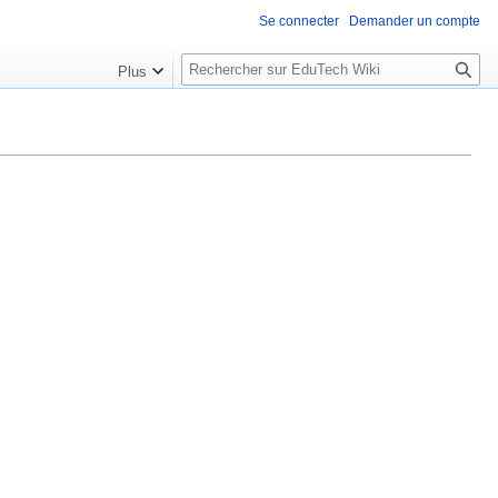
Se connecter
Demander un compte
R
Plus
e
c
h
e
r
c
h
e
r