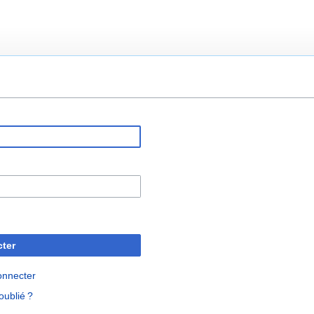
ter
onnecter
oublié ?