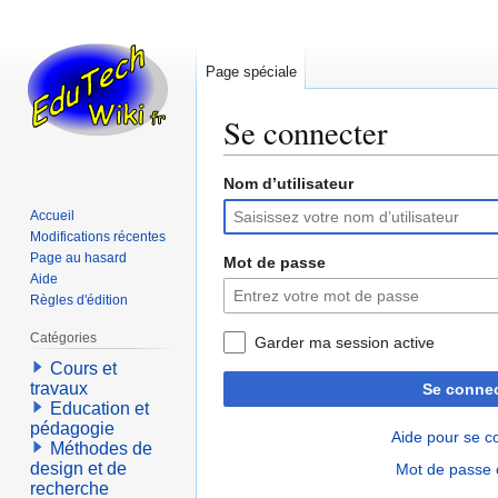
Page spéciale
Se connecter
Nom d’utilisateur
Aller
Aller
à
à
Accueil
la
la
Modifications récentes
navigation
recherche
Page au hasard
Mot de passe
Aide
Règles d'édition
Catégories
Garder ma session active
Cours et
travaux
Se connec
Education et
pédagogie
Aide pour se c
Méthodes de
design et de
Mot de passe 
recherche