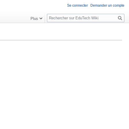
Se connecter
Demander un compte
R
Plus
e
c
h
e
r
c
h
e
r