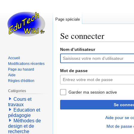
Page spéciale
Se connecter
Nom d’utilisateur
Aller
Aller
à
à
Accueil
la
la
Modifications récentes
navigation
recherche
Page au hasard
Mot de passe
Aide
Règles d'édition
Catégories
Garder ma session active
Cours et
travaux
Se connec
Education et
pédagogie
Aide pour se c
Méthodes de
design et de
Mot de passe 
recherche