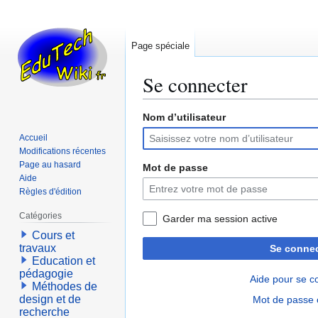
Page spéciale
Se connecter
Nom d’utilisateur
Aller
Aller
à
à
Accueil
la
la
Modifications récentes
navigation
recherche
Page au hasard
Mot de passe
Aide
Règles d'édition
Catégories
Garder ma session active
Cours et
travaux
Se connec
Education et
pédagogie
Aide pour se c
Méthodes de
design et de
Mot de passe 
recherche