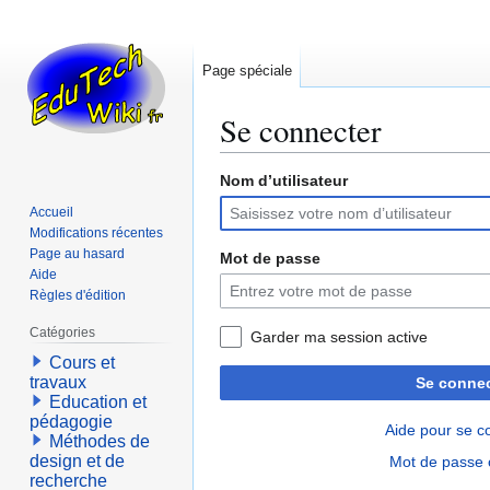
Page spéciale
Se connecter
Nom d’utilisateur
Aller
Aller
à
à
Accueil
la
la
Modifications récentes
navigation
recherche
Page au hasard
Mot de passe
Aide
Règles d'édition
Catégories
Garder ma session active
Cours et
travaux
Se connec
Education et
pédagogie
Aide pour se c
Méthodes de
design et de
Mot de passe 
recherche