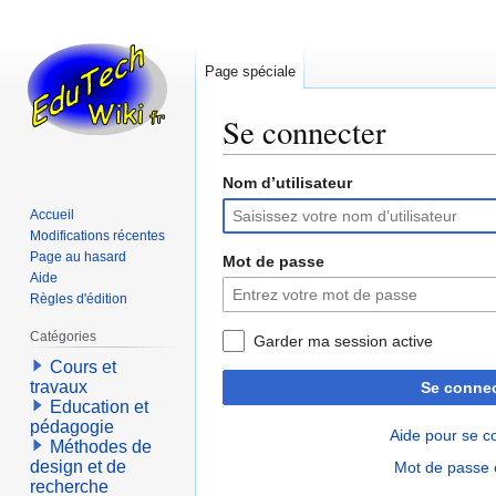
Page spéciale
Se connecter
Nom d’utilisateur
Aller
Aller
à
à
Accueil
la
la
Modifications récentes
navigation
recherche
Page au hasard
Mot de passe
Aide
Règles d'édition
Catégories
Garder ma session active
Cours et
travaux
Se connec
Education et
pédagogie
Aide pour se c
Méthodes de
design et de
Mot de passe 
recherche