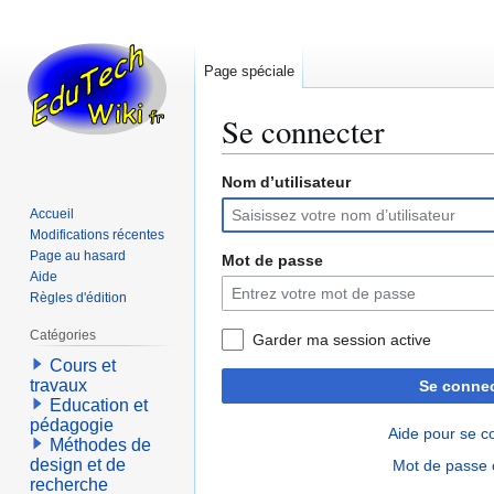
Page spéciale
Se connecter
Nom d’utilisateur
Aller
Aller
à
à
Accueil
la
la
Modifications récentes
navigation
recherche
Page au hasard
Mot de passe
Aide
Règles d'édition
Catégories
Garder ma session active
Cours et
travaux
Se connec
Education et
pédagogie
Aide pour se c
Méthodes de
design et de
Mot de passe 
recherche