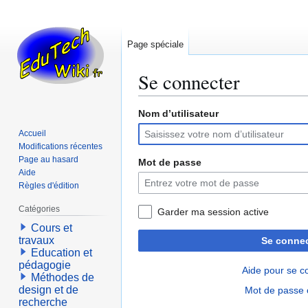
Page spéciale
Se connecter
Nom d’utilisateur
Aller
Aller
à
à
Accueil
la
la
Modifications récentes
navigation
recherche
Page au hasard
Mot de passe
Aide
Règles d'édition
Catégories
Garder ma session active
Cours et
travaux
Se connec
Education et
pédagogie
Aide pour se c
Méthodes de
design et de
Mot de passe 
recherche