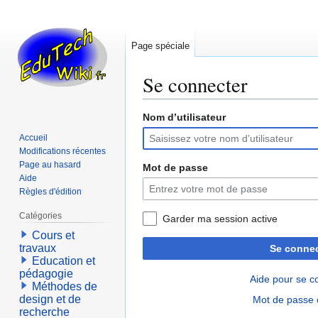
Page spéciale
Se connecter
Nom d’utilisateur
Aller
Aller
à
à
Accueil
la
la
Modifications récentes
navigation
recherche
Page au hasard
Mot de passe
Aide
Règles d'édition
Catégories
Garder ma session active
Cours et
travaux
Se connec
Education et
pédagogie
Aide pour se c
Méthodes de
design et de
Mot de passe 
recherche