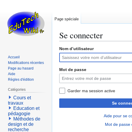
Page spéciale
Se connecter
Nom d’utilisateur
Aller
Aller
à
à
Accueil
la
la
Modifications récentes
navigation
recherche
Page au hasard
Mot de passe
Aide
Règles d'édition
Catégories
Garder ma session active
Cours et
travaux
Se connec
Education et
pédagogie
Aide pour se c
Méthodes de
design et de
Mot de passe 
recherche