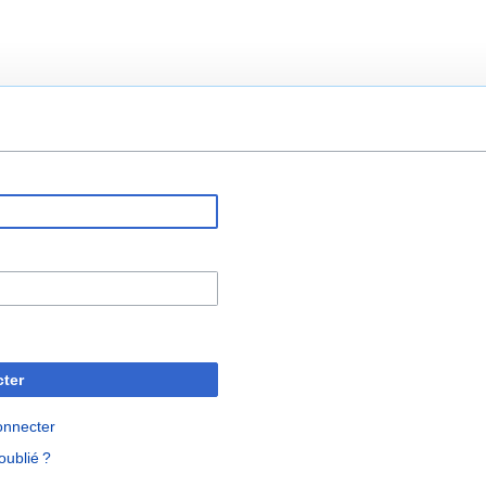
ter
onnecter
oublié ?