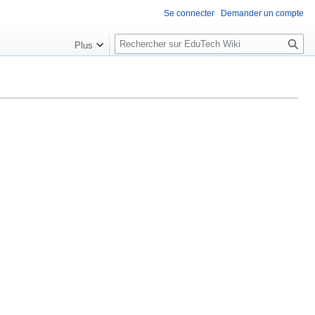
Se connecter
Demander un compte
R
Plus
e
c
h
e
r
c
h
e
r