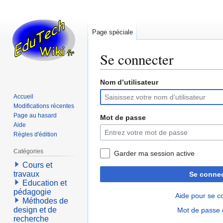
Page spéciale
Se connecter
Nom d’utilisateur
Aller
Aller
à
à
Accueil
la
la
Modifications récentes
navigation
recherche
Page au hasard
Mot de passe
Aide
Règles d'édition
Catégories
Garder ma session active
Cours et
travaux
Se connec
Education et
pédagogie
Aide pour se c
Méthodes de
design et de
Mot de passe 
recherche