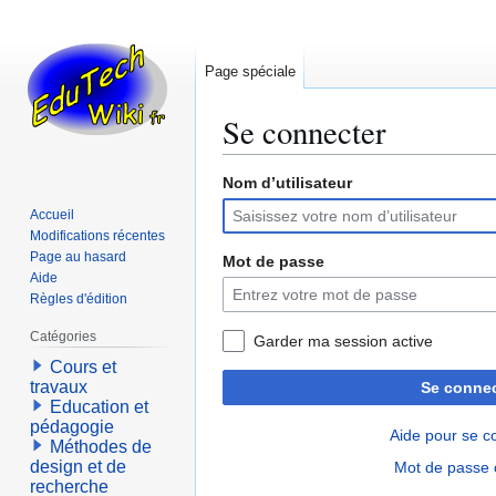
Page spéciale
Se connecter
Nom d’utilisateur
Aller
Aller
à
à
Accueil
la
la
Modifications récentes
navigation
recherche
Page au hasard
Mot de passe
Aide
Règles d'édition
Catégories
Garder ma session active
Cours et
travaux
Se connec
Education et
pédagogie
Aide pour se c
Méthodes de
design et de
Mot de passe 
recherche