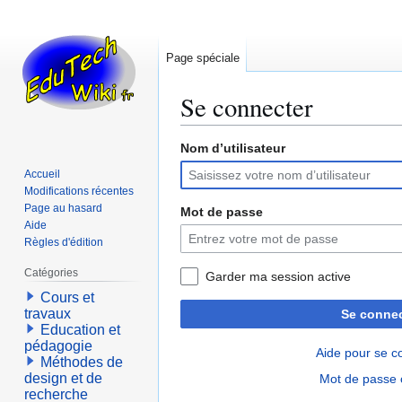
Page spéciale
Se connecter
Nom d’utilisateur
Aller
Aller
à
à
Accueil
la
la
Modifications récentes
navigation
recherche
Page au hasard
Mot de passe
Aide
Règles d'édition
Catégories
Garder ma session active
Cours et
travaux
Se connec
Education et
pédagogie
Aide pour se c
Méthodes de
design et de
Mot de passe 
recherche