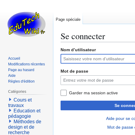
Page spéciale
Se connecter
Nom d’utilisateur
Aller
Aller
à
à
Accueil
la
la
Modifications récentes
navigation
recherche
Page au hasard
Mot de passe
Aide
Règles d'édition
Catégories
Garder ma session active
Cours et
travaux
Se connec
Education et
pédagogie
Aide pour se c
Méthodes de
design et de
Mot de passe 
recherche