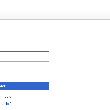
ter
onnecter
oublié ?