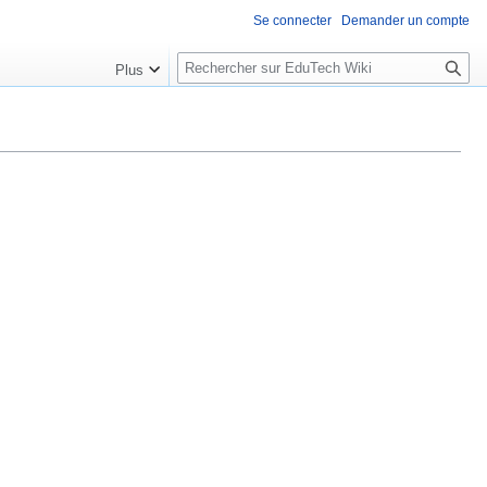
Se connecter
Demander un compte
R
Plus
e
c
h
e
r
c
h
e
r