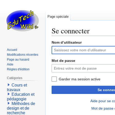
Page spéciale
Se connecter
Nom d’utilisateur
Aller
Aller
à
à
Accueil
la
la
Modifications récentes
navigation
recherche
Page au hasard
Mot de passe
Aide
Règles d'édition
Catégories
Garder ma session active
Cours et
travaux
Se connec
Education et
pédagogie
Aide pour se c
Méthodes de
design et de
Mot de passe 
recherche