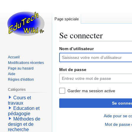
Page spéciale
Se connecter
Nom d’utilisateur
Aller
Aller
à
à
Accueil
la
la
Modifications récentes
navigation
recherche
Page au hasard
Mot de passe
Aide
Règles d'édition
Catégories
Garder ma session active
Cours et
travaux
Se connec
Education et
pédagogie
Aide pour se c
Méthodes de
design et de
Mot de passe 
recherche