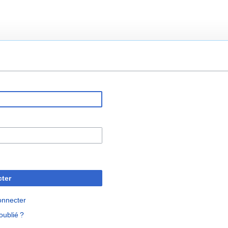
ter
onnecter
oublié ?