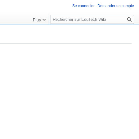
Se connecter
Demander un compte
R
Plus
e
c
h
e
r
c
h
e
r