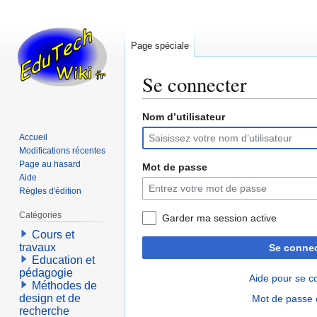
Page spéciale
Se connecter
Nom d’utilisateur
Aller
Aller
à
à
Accueil
la
la
Modifications récentes
navigation
recherche
Page au hasard
Mot de passe
Aide
Règles d'édition
Catégories
Garder ma session active
Cours et
travaux
Se connec
Education et
pédagogie
Aide pour se c
Méthodes de
design et de
Mot de passe 
recherche