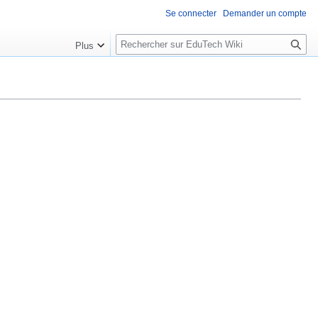
Se connecter
Demander un compte
R
Plus
e
c
h
e
r
c
h
e
r