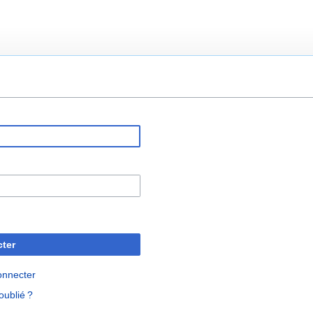
ter
onnecter
oublié ?