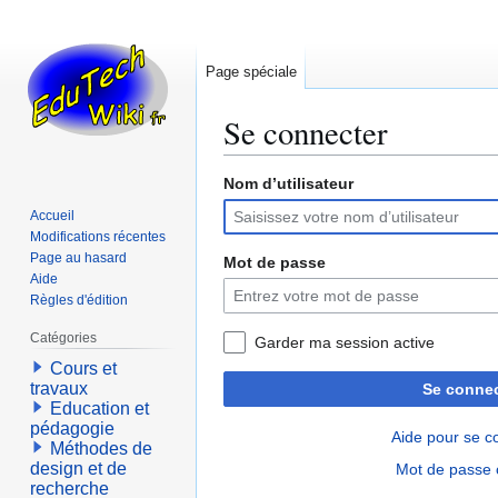
Page spéciale
Se connecter
Nom d’utilisateur
Aller
Aller
à
à
Accueil
la
la
Modifications récentes
navigation
recherche
Page au hasard
Mot de passe
Aide
Règles d'édition
Catégories
Garder ma session active
Cours et
travaux
Se connec
Education et
pédagogie
Aide pour se c
Méthodes de
design et de
Mot de passe 
recherche