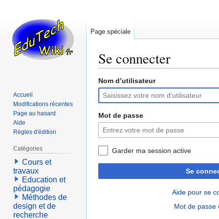
Page spéciale
Se connecter
Nom d’utilisateur
Aller
Aller
à
à
Accueil
la
la
Modifications récentes
navigation
recherche
Page au hasard
Mot de passe
Aide
Règles d'édition
Catégories
Garder ma session active
Cours et
travaux
Se connec
Education et
pédagogie
Aide pour se c
Méthodes de
design et de
Mot de passe 
recherche