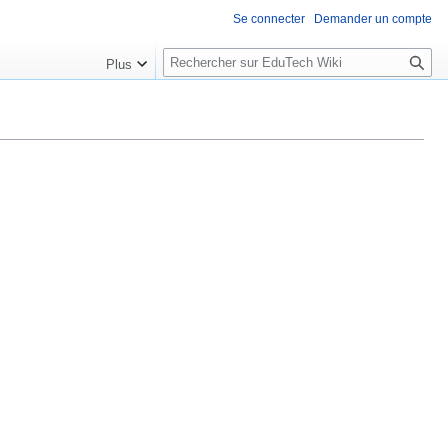
Se connecter
Demander un compte
R
Plus
e
c
h
e
r
c
h
e
r