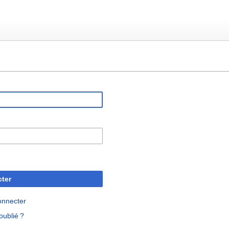
ter
onnecter
oublié ?