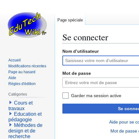
Page spéciale
Se connecter
Nom d’utilisateur
Aller
Aller
à
à
Accueil
la
la
Modifications récentes
navigation
recherche
Page au hasard
Mot de passe
Aide
Règles d'édition
Catégories
Garder ma session active
Cours et
travaux
Se connec
Education et
pédagogie
Aide pour se c
Méthodes de
design et de
Mot de passe 
recherche