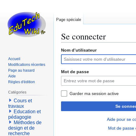
Page spéciale
Se connecter
Nom d’utilisateur
Aller
Aller
à
à
Accueil
la
la
Modifications récentes
navigation
recherche
Page au hasard
Mot de passe
Aide
Règles d'édition
Catégories
Garder ma session active
Cours et
travaux
Se connec
Education et
pédagogie
Aide pour se c
Méthodes de
design et de
Mot de passe 
recherche