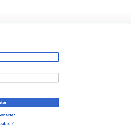
ter
onnecter
oublié ?