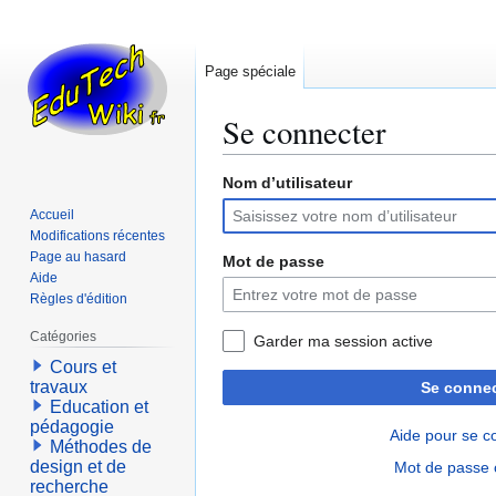
Page spéciale
Se connecter
Nom d’utilisateur
Aller
Aller
à
à
Accueil
la
la
Modifications récentes
navigation
recherche
Page au hasard
Mot de passe
Aide
Règles d'édition
Catégories
Garder ma session active
Cours et
travaux
Se connec
Education et
pédagogie
Aide pour se c
Méthodes de
design et de
Mot de passe 
recherche