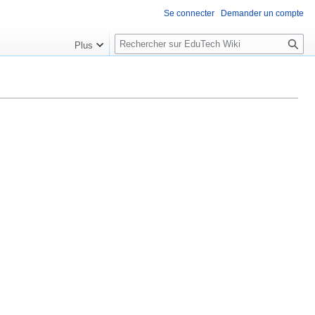
Se connecter
Demander un compte
R
Plus
e
c
h
e
r
c
h
e
r