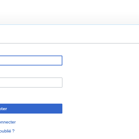
ter
onnecter
oublié ?