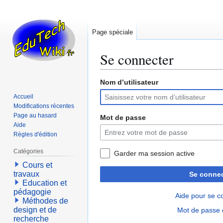
Page spéciale
Se connecter
Nom d’utilisateur
Aller
Aller
à
à
Accueil
la
la
Modifications récentes
navigation
recherche
Page au hasard
Mot de passe
Aide
Règles d'édition
Catégories
Garder ma session active
Cours et
travaux
Se connec
Education et
pédagogie
Aide pour se c
Méthodes de
design et de
Mot de passe 
recherche