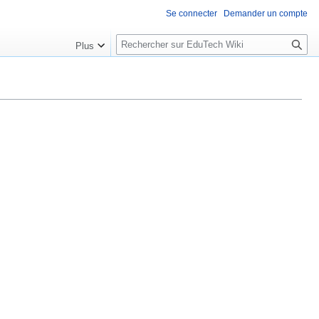
Se connecter
Demander un compte
R
Plus
e
c
h
e
r
c
h
e
r