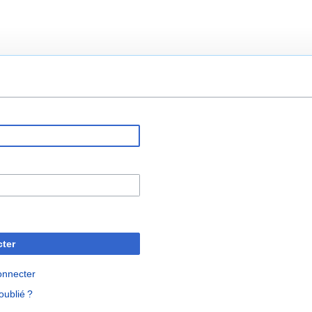
ter
onnecter
oublié ?