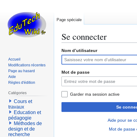
Page spéciale
Se connecter
Nom d’utilisateur
Aller
Aller
à
à
Accueil
la
la
Modifications récentes
navigation
recherche
Page au hasard
Mot de passe
Aide
Règles d'édition
Catégories
Garder ma session active
Cours et
travaux
Se connec
Education et
pédagogie
Aide pour se c
Méthodes de
design et de
Mot de passe 
recherche