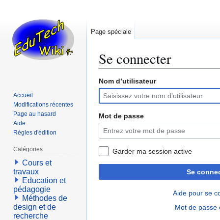
Page spéciale
Se connecter
Nom d’utilisateur
Aller
Aller
à
à
Accueil
la
la
Modifications récentes
navigation
recherche
Page au hasard
Mot de passe
Aide
Règles d'édition
Catégories
Garder ma session active
Cours et
travaux
Se connec
Education et
pédagogie
Aide pour se c
Méthodes de
design et de
Mot de passe 
recherche