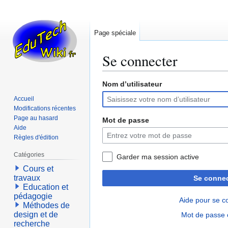
Page spéciale
Se connecter
Nom d’utilisateur
Aller
Aller
à
à
Accueil
la
la
Modifications récentes
navigation
recherche
Page au hasard
Mot de passe
Aide
Règles d'édition
Catégories
Garder ma session active
Cours et
travaux
Se connec
Education et
pédagogie
Aide pour se c
Méthodes de
design et de
Mot de passe 
recherche