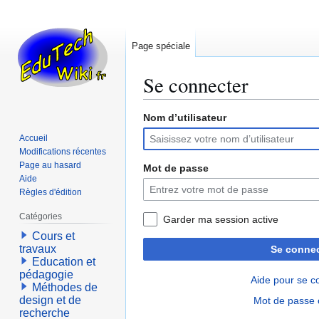
Page spéciale
Se connecter
Nom d’utilisateur
Aller
Aller
à
à
Accueil
la
la
Modifications récentes
navigation
recherche
Page au hasard
Mot de passe
Aide
Règles d'édition
Catégories
Garder ma session active
Cours et
travaux
Se connec
Education et
pédagogie
Aide pour se c
Méthodes de
design et de
Mot de passe 
recherche