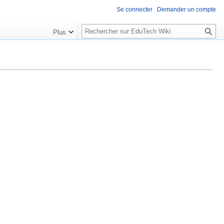
Se connecter
Demander un compte
R
Plus
e
c
h
e
r
c
h
e
r