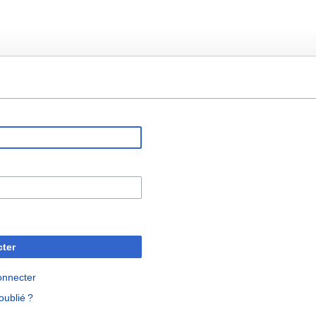
ter
onnecter
oublié ?