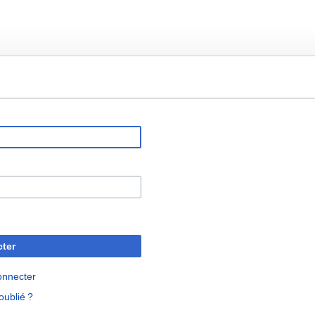
ter
onnecter
oublié ?