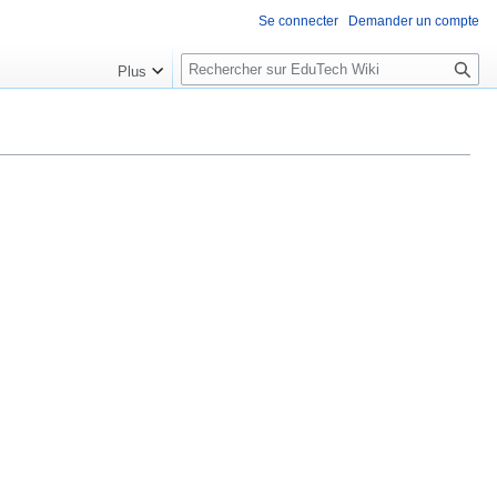
Se connecter
Demander un compte
R
Plus
e
c
h
e
r
c
h
e
r