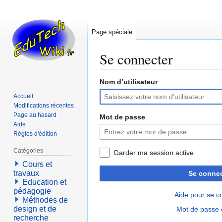
Page spéciale
Se connecter
Nom d’utilisateur
Aller
Aller
à
à
Accueil
la
la
Modifications récentes
navigation
recherche
Page au hasard
Mot de passe
Aide
Règles d'édition
Catégories
Garder ma session active
Cours et
travaux
Se connec
Education et
pédagogie
Aide pour se c
Méthodes de
design et de
Mot de passe 
recherche