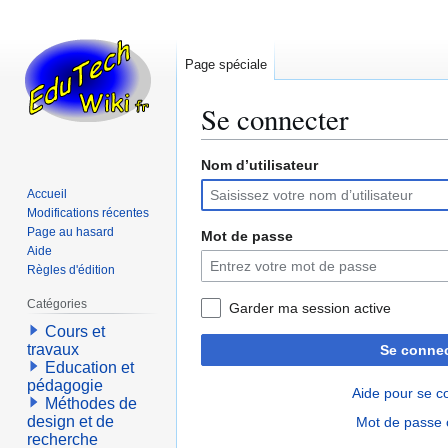
Page spéciale
Se connecter
Nom d’utilisateur
Aller
Aller
à
à
Accueil
la
la
Modifications récentes
navigation
recherche
Page au hasard
Mot de passe
Aide
Règles d'édition
Catégories
Garder ma session active
Cours et
travaux
Se connec
Education et
pédagogie
Aide pour se c
Méthodes de
design et de
Mot de passe 
recherche