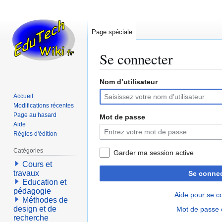
Page spéciale
Se connecter
Nom d’utilisateur
Aller
Aller
à
à
Accueil
la
la
Modifications récentes
navigation
recherche
Page au hasard
Mot de passe
Aide
Règles d'édition
Catégories
Garder ma session active
Cours et
travaux
Se connec
Education et
pédagogie
Aide pour se c
Méthodes de
design et de
Mot de passe 
recherche