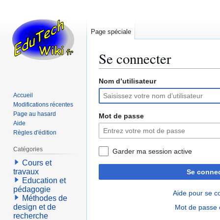
Page spéciale
Se connecter
Nom d’utilisateur
Aller
Aller
à
à
Accueil
la
la
Modifications récentes
navigation
recherche
Page au hasard
Mot de passe
Aide
Règles d'édition
Catégories
Garder ma session active
Cours et
travaux
Se connec
Education et
pédagogie
Aide pour se c
Méthodes de
design et de
Mot de passe 
recherche