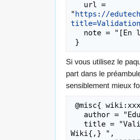
   url = 
"
https://edutec
title=Validatio
   note = "[En ligne ; accédé le 6-août-2026]"

Si vous utilisez le pa
part dans le préambul
sensiblement mieux for
 @misc{ wiki:xxx,

   author = "EduTech Wiki",

   title = "Validation de questionnaire --- EduTech 
Wiki{,} ",
