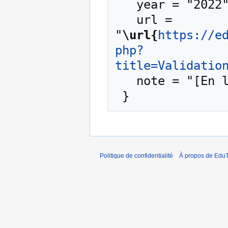
   year = "2022",

   url = 
"
\url{
https://e
php?
title=Validatio
   note = "[En ligne ; accédé le 6-août-2026]"

Politique de confidentialité
À propos de EduT