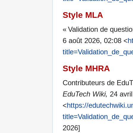
Style MLA
« Validation de questi
6 août 2026, 02:08 <
h
title=Validation_de_q
Style MHRA
Contributeurs de EduTe
EduTech Wiki,
24 avri
<
https://edutechwiki.
title=Validation_de_q
2026]