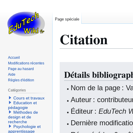
Page spéciale
Citation
Accueil
Modifications récentes
Aller
Aller
Page au hasard
Détails bibliograp
à
à
Aide
la
la
Règles d'édition
navigation
recherche
Nom de la page : Va
Catégories
Auteur : contribute
Cours et travaux
Education et
pédagogie
Éditeur :
EduTech W
Méthodes de
design et de
Dernière modificatio
recherche
Psychologie et
apprentissage