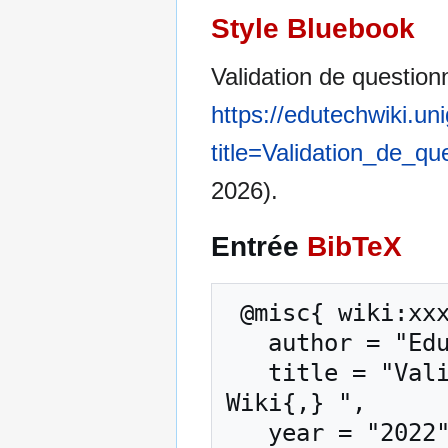
Style Bluebook
Validation de question
https://edutechwiki.un
title=Validation_de_q
2026).
Entrée
BibTeX
 @misc{ wiki:xxx,

   author = "EduTech Wiki",

   title = "Validation de questionnaire --- EduTech 
Wiki{,} ",

   year = "2022",
