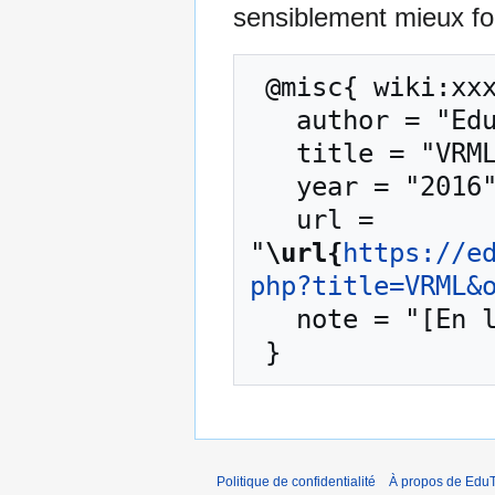
sensiblement mieux for
 @misc{ wiki:xxx,

   author = "EduTech Wiki",

   title = "VRML --- EduTech Wiki{,} ",

   year = "2016",

   url = 
"
\url{
https://e
php?title=VRML&
   note = "[En ligne ; accédé le 7-août-2026]"

Politique de confidentialité
À propos de EduT