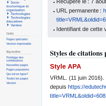
Récupéré le : 7 ao
Socio-
économique et
URL permanente :
h
organisation
Technologies
Technologies
title=VRML&oldid=
éducatives
Variées
Identifiant de cette
Outils
Pages spéciales
Version imprimable
Styles de citatio
Big brother
Pointage des
contributions
Style APA
Nouvelles pages
Pages populaires
Qui est en ligne?
VRML. (11 juin 2016).
Toutes les pages
Version
depuis
https://edutech
title=VRML&oldid=60