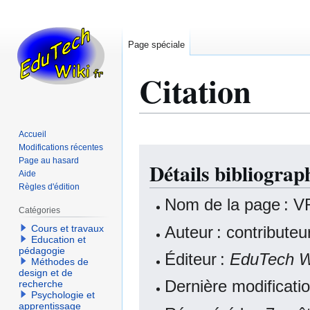
Page spéciale
Citation
Accueil
Modifications récentes
Aller
Aller
Page au hasard
Détails bibliogr
à
à
Aide
la
la
Règles d'édition
navigation
recherche
Nom de la page : 
Catégories
Auteur : contribute
Cours et travaux
Education et
pédagogie
Éditeur :
EduTech W
Méthodes de
design et de
Dernière modificati
recherche
Psychologie et
apprentissage