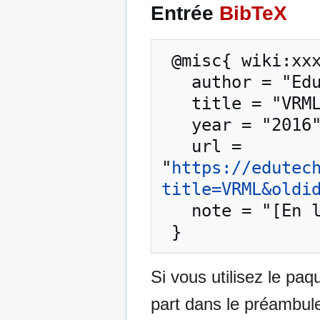
Entrée
BibTeX
 @misc{ wiki:xxx,

   author = "EduTech Wiki",

   title = "VRML --- EduTech Wiki{,} ",

   year = "2016",

   url = 
"
https://edutec
title=VRML&oldi
   note = "[En ligne ; accédé le 7-août-2026]"

Si vous utilisez le pa
part dans le préambul