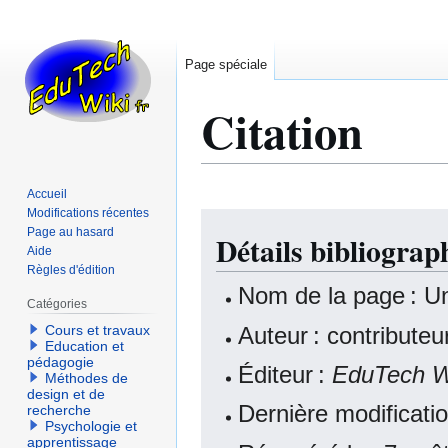
Page spéciale
Citation
Accueil
Modifications récentes
Aller
Aller
Page au hasard
Détails bibliogra
à
à
Aide
la
la
Règles d'édition
navigation
recherche
Nom de la page : U
Catégories
Auteur : contribute
Cours et travaux
Education et
pédagogie
Éditeur :
EduTech W
Méthodes de
design et de
Dernière modificati
recherche
Psychologie et
apprentissage