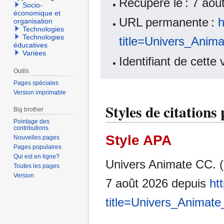
Récupéré le : 7 ao
Socio-
économique et
URL permanente :
h
organisation
Technologies
Technologies
title=Univers_Ani
éducatives
Variées
Identifiant de cette
Outils
Pages spéciales
Version imprimable
Styles de citation
Big brother
Pointage des
contributions
Style APA
Nouvelles pages
Pages populaires
Qui est en ligne?
Univers Animate CC. 
Toutes les pages
Version
7 août 2026 depuis
ht
title=Univers_Animat