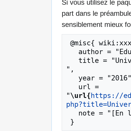
Si vous utilisez le pa
part dans le préambul
sensiblement mieux for
 @misc{ wiki:xxx,

   author = "EduTech Wiki",

   title = "Univers Animate CC --- EduTech Wiki{,} 
",

   year = "2016",

   url = 
"
\url{
https://e
php?title=Unive
   note = "[En ligne ; accédé le 7-août-2026]"
