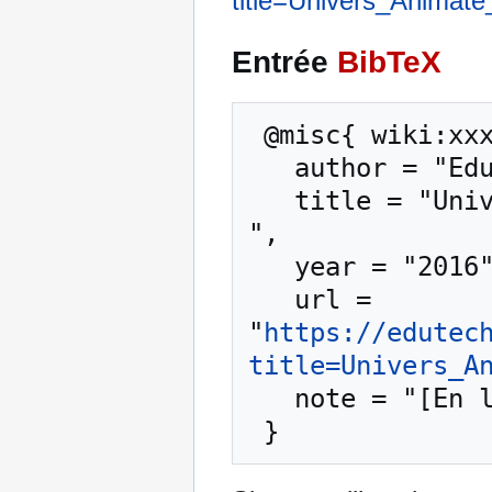
title=Univers_Animat
Entrée
BibTeX
 @misc{ wiki:xxx,

   author = "EduTech Wiki",

   title = "Univers Animate CC --- EduTech Wiki{,} 
",

   year = "2016",

   url = 
"
https://edutec
title=Univers_A
   note = "[En ligne ; accédé le 7-août-2026]"
