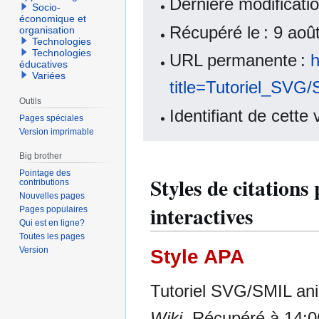
Dernière modificati
Socio-
économique et
Récupéré le : 9 ao
organisation
Technologies
Technologies
URL permanente :
h
éducatives
Variées
title=Tutoriel_SVG
Outils
Identifiant de cette
Pages spéciales
Version imprimable
Big brother
Pointage des
Styles de citation
contributions
Nouvelles pages
interactives
Pages populaires
Qui est en ligne?
Toutes les pages
Version
Style APA
Tutoriel SVG/SMIL ani
Wiki
. Récupéré à 14:0