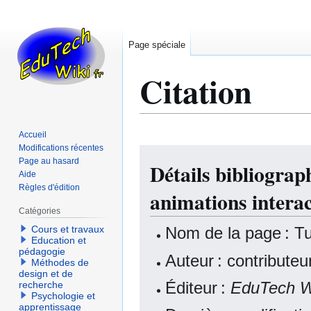
Page spéciale
Citation
Accueil
Modifications récentes
Aller
Aller
Page au hasard
Détails bibliogra
à
à
Aide
la
la
Règles d'édition
animations interac
navigation
recherche
Catégories
Nom de la page : Tu
Cours et travaux
Education et
pédagogie
Auteur : contribute
Méthodes de
design et de
Éditeur :
EduTech W
recherche
Psychologie et
apprentissage