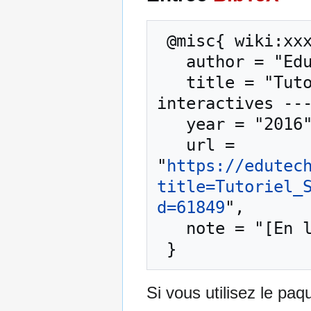
 @misc{ wiki:xxx,

   author = "EduTech Wiki",

   title = "Tutoriel SVG/SMIL animations 
interactives ---
   year = "2016",

   url = 
"
https://edutec
title=Tutoriel_
d=61849
",

   note = "[En ligne ; accédé le 9-août-2026]"

Si vous utilisez le pa