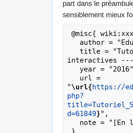
part dans le préambul
sensiblement mieux for
 @misc{ wiki:xxx,

   author = "EduTech Wiki",

   title = "Tutoriel SVG/SMIL animations 
interactives ---
   year = "2016",

   url = 
"
\url{
https://e
php?
title=Tutoriel_
d=61849
}
",

   note = "[En ligne ; accédé le 9-août-2026]"
