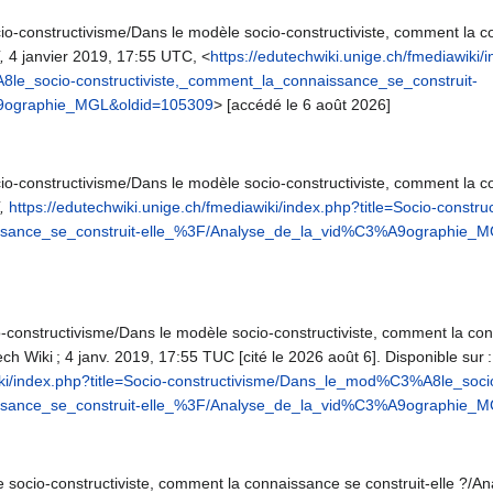
io-constructivisme/Dans le modèle socio-constructiviste, comment la c
,
4 janvier 2019, 17:55 UTC, <
https://edutechwiki.unige.ch/fmediawiki/
le_socio-constructiviste,_comment_la_connaissance_se_construit-
9ographie_MGL&oldid=105309
> [accédé le 6 août 2026]
io-constructivisme/Dans le modèle socio-constructiviste, comment la c
,
https://edutechwiki.unige.ch/fmediawiki/index.php?title=Socio-con
issance_se_construit-elle_%3F/Analyse_de_la_vid%C3%A9ographie_
-constructivisme/Dans le modèle socio-constructiviste, comment la con
h Wiki ; 4 janv. 2019, 17:55 TUC [cité le 2026 août 6]. Disponible sur :
wiki/index.php?title=Socio-constructivisme/Dans_le_mod%C3%A8le_soci
issance_se_construit-elle_%3F/Analyse_de_la_vid%C3%A9ographie_
 socio-constructiviste, comment la connaissance se construit-elle ?/A