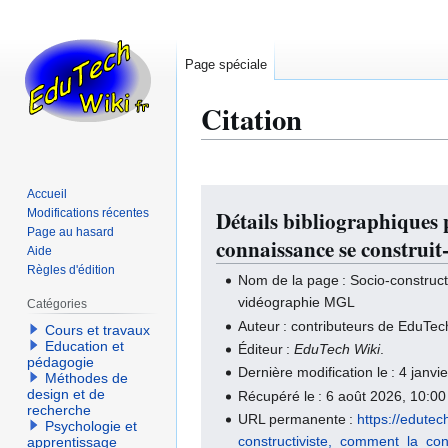
Page spéciale
Citation
Accueil
Aller
Aller
Modifications récentes
Détails bibliographiques 
à
à
Page au hasard
la
la
connaissance se construi
Aide
navigation
recherche
Règles d'édition
Nom de la page : Socio-construct
vidéographie MGL
Catégories
Auteur : contributeurs de EduTec
Cours et travaux
Education et
Éditeur :
EduTech Wiki
.
pédagogie
Dernière modification le : 4 jan
Méthodes de
design et de
Récupéré le : 6 août 2026, 10:0
recherche
URL permanente :
https://edute
Psychologie et
constructiviste,_comment_la_c
apprentissage