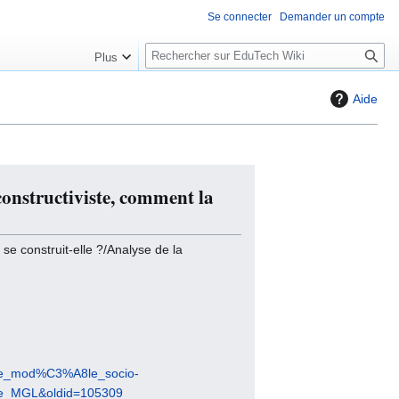
Se connecter
Demander un compte
R
Plus
e
c
Aide
h
e
r
c
constructiviste, comment la
h
e
r
e construit-elle ?/Analyse de la
ns_le_mod%C3%A8le_socio-
hie_MGL&oldid=105309