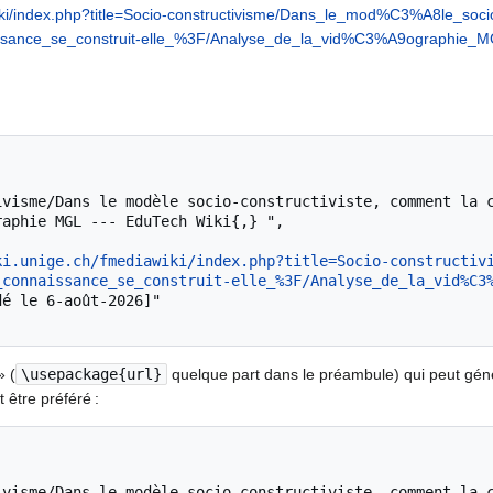
wiki/index.php?title=Socio-constructivisme/Dans_le_mod%C3%A8le_soci
issance_se_construit-elle_%3F/Analyse_de_la_vid%C3%A9ographie_
aphie MGL --- EduTech Wiki{,} ",

ki.unige.ch/fmediawiki/index.php?title=Socio-constructiv
_connaissance_se_construit-elle_%3F/Analyse_de_la_vid%C3
» (
\usepackage{url}
quelque part dans le préambule) qui peut gé
 être préféré :