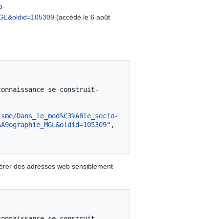
o-
MGL&oldid=105309
(accédé le 6 août
isme/Dans_le_mod%C3%A8le_socio-
%A9ographie_MGL&oldid=105309
",

nérer des adresses web sensiblement