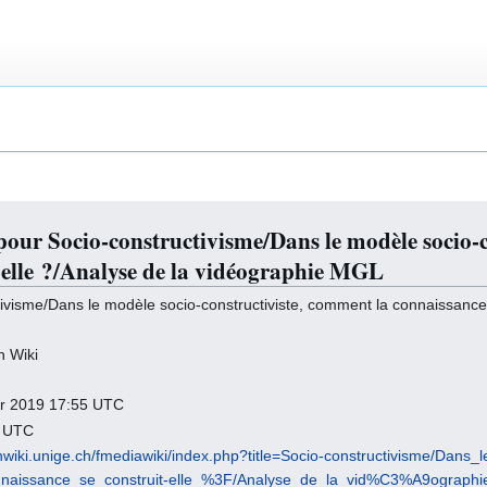
pour Socio-constructivisme/Dans le modèle socio-
t-elle ?/Analyse de la vidéographie MGL
ivisme/Dans le modèle socio-constructiviste, comment la connaissance s
h Wiki
vier 2019 17:55 UTC
0 UTC
chwiki.unige.ch/fmediawiki/index.php?title=Socio-constructivisme/Da
onnaissance_se_construit-elle_%3F/Analyse_de_la_vid%C3%A9ograp