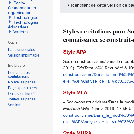
Socio-
Identifiant de cette version de p
économique et
organisation
Technologies
Technologies
éducatives
Styles de citations pour S
Variées
connaissance se construit
Outils
Pages spéciales
Style APA
Version imprimable
Socio-constructivisme/Dans le modèle
Big brother
2019).
EduTech Wiki
. Récupéré à 10
Pointage des
constructivisme/Dans_le_mod%C3%A8
contributions
elle_%3F/Analyse_de_la_vid%C3%A
Nouvelles pages
Pages populaires
Style MLA
Qui est en ligne?
Toutes les pages
« Socio-constructivisme/Dans le modè
Version
EduTech Wiki
. 4 janv. 2019, 17:55 U
constructivisme/Dans_le_mod%C3%A8
elle_%3F/Analyse_de_la_vid%C3%A
Style MHRA