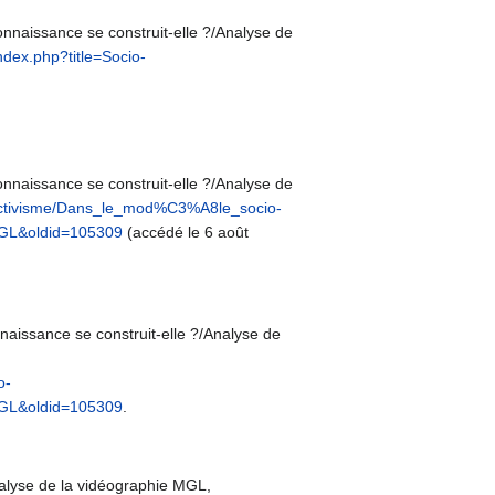
onnaissance se construit-elle ?/Analyse de
index.php?title=Socio-
onnaissance se construit-elle ?/Analyse de
structivisme/Dans_le_mod%C3%A8le_socio-
MGL&oldid=105309
(accédé le 6 août
naissance se construit-elle ?/Analyse de
o-
MGL&oldid=105309
.
nalyse de la vidéographie MGL,