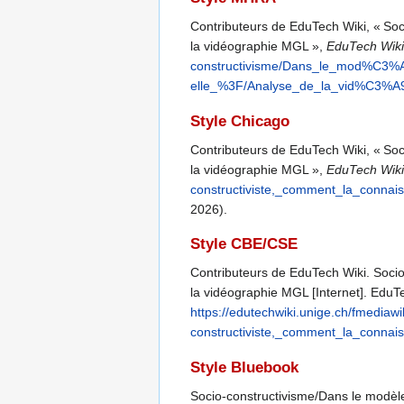
Contributeurs de EduTech Wiki, « Soc
la vidéographie MGL »,
EduTech Wiki
constructivisme/Dans_le_mod%C3%A8
elle_%3F/Analyse_de_la_vid%C3%A
Style Chicago
Contributeurs de EduTech Wiki, « Soc
la vidéographie MGL »,
EduTech Wiki
constructiviste,_comment_la_conna
2026).
Style CBE/CSE
Contributeurs de EduTech Wiki. Socio
la vidéographie MGL [Internet]. EduTec
https://edutechwiki.unige.ch/fmedia
constructiviste,_comment_la_conna
Style Bluebook
Socio-constructivisme/Dans le modèle