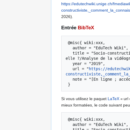
https://edutechwiki.unige.ch/fmedia
constructiviste,_comment_la_conna
2026).
Entrée
BibTeX
 @misc{ wiki:xxx,

   author = "EduTech Wiki",

   title = "Socio-constructivisme/Dans le modèle socio-constructiviste, comment la connaissance se construit-
elle ?/Analyse de la vidéogr
   year = "2019",

   url = "
https://edutechwi
constructiviste,_comment_la
   note = "[En ligne ; accédé le 6-août-2026]"

Si vous utilisez le paquet
LaTeX
« url 
mieux formatées, le code suivant peut
 @misc{ wiki:xxx,

   author = "EduTech Wiki",

   title = "Socio-constructivisme/Dans le modèle socio-constructiviste, comment la connaissance se construit-