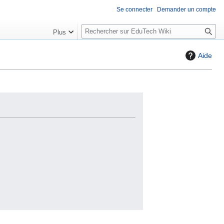
Se connecter
Demander un compte
R
Plus
e
c
Aide
h
e
r
c
h
e
r