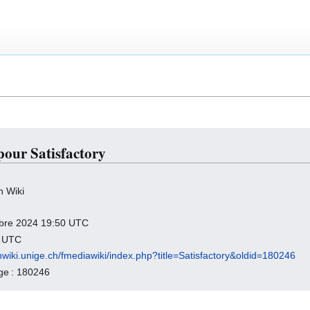
pour Satisfactory
h Wiki
tobre 2024 19:50 UTC
2 UTC
hwiki.unige.ch/fmediawiki/index.php?title=Satisfactory&oldid=180246
age : 180246