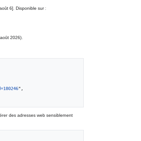
oût 6]. Disponible sur :
 août 2026).
d=180246
",

nérer des adresses web sensiblement