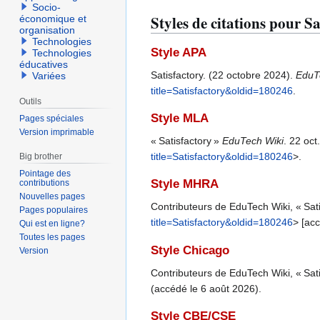
Socio-
Styles de citations pour Sa
économique et
organisation
Technologies
Style APA
Technologies
éducatives
Satisfactory. (22 octobre 2024).
EduT
Variées
title=Satisfactory&oldid=180246
.
Outils
Style MLA
Pages spéciales
Version imprimable
« Satisfactory »
EduTech Wiki
. 22 oc
title=Satisfactory&oldid=180246
>.
Big brother
Pointage des
Style MHRA
contributions
Nouvelles pages
Contributeurs de EduTech Wiki, « Sati
Pages populaires
title=Satisfactory&oldid=180246
> [ac
Qui est en ligne?
Toutes les pages
Style Chicago
Version
Contributeurs de EduTech Wiki, « Sati
(accédé le 6 août 2026).
Style CBE/CSE