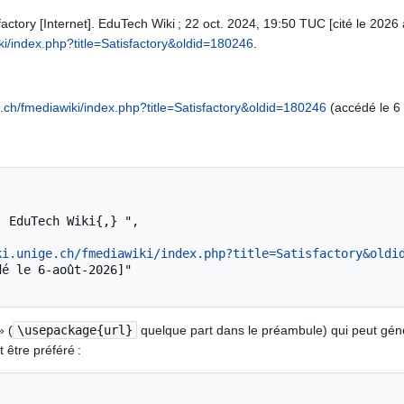
ctory [Internet]. EduTech Wiki ; 22 oct. 2024, 19:50 TUC [cité le 2026 a
ki/index.php?title=Satisfactory&oldid=180246
.
e.ch/fmediawiki/index.php?title=Satisfactory&oldid=180246
(accédé le 6
ki.unige.ch/fmediawiki/index.php?title=Satisfactory&oldi
» (
\usepackage{url}
quelque part dans le préambule) qui peut gé
 être préféré :