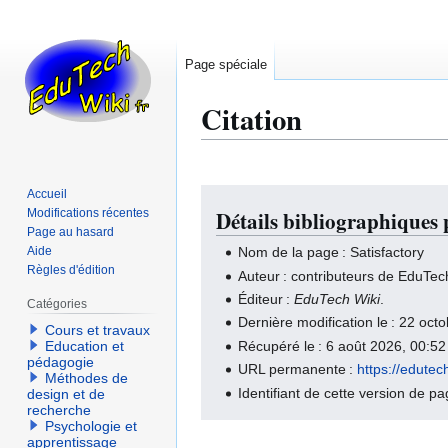
Page spéciale
Citation
Accueil
Aller
Aller
Modifications récentes
Détails bibliographiques 
à
à
Page au hasard
la
la
Aide
Nom de la page : Satisfactory
navigation
recherche
Règles d'édition
Auteur : contributeurs de EduTec
Éditeur :
EduTech Wiki
.
Catégories
Dernière modification le : 22 oc
Cours et travaux
Récupéré le : 6 août 2026, 00:5
Education et
pédagogie
URL permanente :
https://edutec
Méthodes de
Identifiant de cette version de p
design et de
recherche
Psychologie et
apprentissage