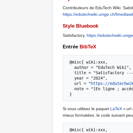
Contributeurs de EduTech Wiki. Satisfa
https://edutechwiki.unige.ch/fmediawi
Style Bluebook
Satisfactory,
https://edutechwiki.unig
Entrée
BibTeX
 @misc{ wiki:xxx,

   author = "EduTech Wiki",

   title = "Satisfactory --- EduTech Wiki{,} ",

   year = "2024",

   url = "
https://edutechwi
   note = "[En ligne ; accédé le 6-août-2026]"

Si vous utilisez le paquet
LaTeX
« url 
mieux formatées, le code suivant peut
 @misc{ wiki:xxx,
