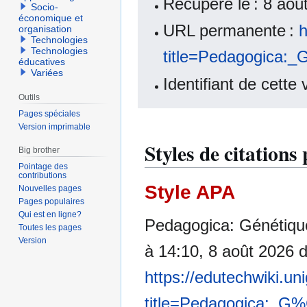
Récupéré le : 8 ao
Socio-
économique et
URL permanente :
h
organisation
Technologies
Technologies
title=Pedagogica
éducatives
Variées
Identifiant de cette
Outils
Pages spéciales
Version imprimable
Styles de citation
Big brother
Pointage des
contributions
Style APA
Nouvelles pages
Pages populaires
Qui est en ligne?
Pedagogica: Génétiqu
Toutes les pages
Version
à 14:10, 8 août 2026 
https://edutechwiki.un
title=Pedagogica:_