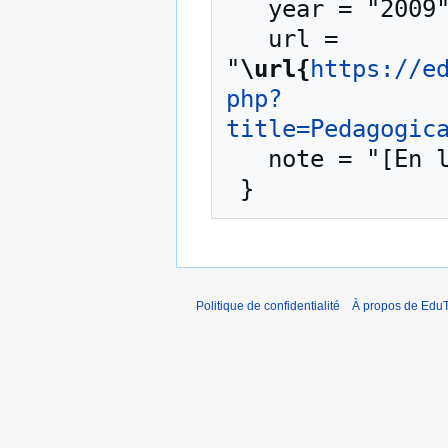
   year = "2009",

   url = 
"
\url{
https://e
php?
title=Pedagogic
   note = "[En ligne ; accédé le 8-août-2026]"

Politique de confidentialité
À propos de EduT