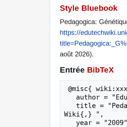
Style Bluebook
Pedagogica: Génétiqu
https://edutechwiki.un
title=Pedagogica:_
août 2026).
Entrée
BibTeX
 @misc{ wiki:xxx,

   author = "EduTech Wiki",

   title = "Pedagogica: Génétique --- EduTech 
Wiki{,} ",

   year = "2009",
