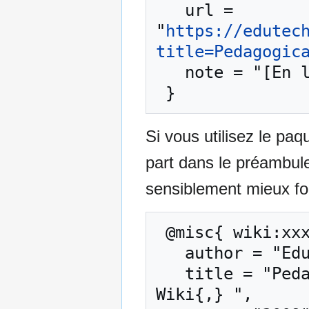
   url = 
"
https://edutec
title=Pedagogic
   note = "[En ligne ; accédé le 8-août-2026]"

Si vous utilisez le pa
part dans le préambul
sensiblement mieux for
 @misc{ wiki:xxx,

   author = "EduTech Wiki",

   title = "Pedagogica: Génétique --- EduTech 
Wiki{,} ",
