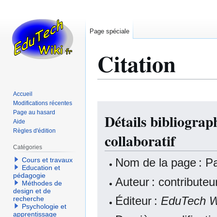
Page spéciale
Citation
Accueil
Modifications récentes
Aller
Aller
Page au hasard
Détails bibliograp
à
à
Aide
la
la
Règles d'édition
collaboratif
navigation
recherche
Catégories
Nom de la page : Pat
Cours et travaux
Education et
pédagogie
Auteur : contribute
Méthodes de
design et de
Éditeur :
EduTech W
recherche
Psychologie et
apprentissage