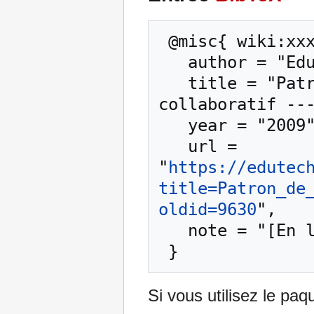
 @misc{ wiki:xxx,

   author = "EduTech Wiki",

   title = "Patron de flux d'apprentissage 
collaboratif ---
   year = "2009",

   url = 
"
https://edutec
title=Patron_de
oldid=9630
",

   note = "[En ligne ; accédé le 9-août-2026]"

Si vous utilisez le pa