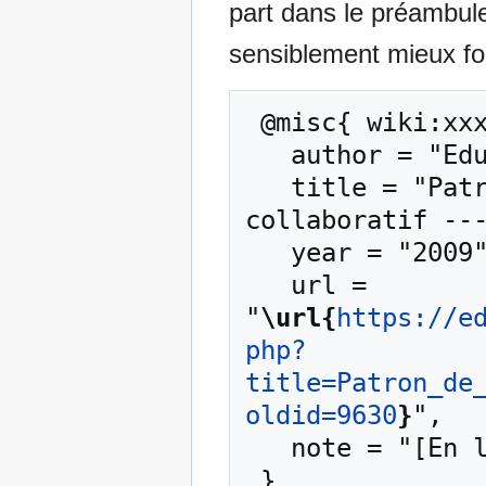
part dans le préambul
sensiblement mieux for
 @misc{ wiki:xxx,

   author = "EduTech Wiki",

   title = "Patron de flux d'apprentissage 
collaboratif ---
   year = "2009",

   url = 
"
\url{
https://e
php?
title=Patron_de
oldid=9630
}
",

   note = "[En ligne ; accédé le 9-août-2026]"
