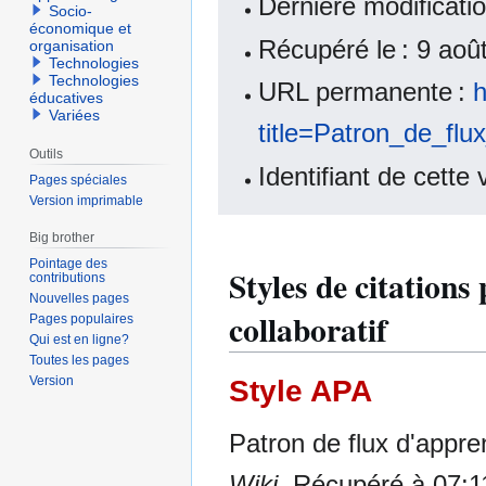
Dernière modificati
Socio-
économique et
Récupéré le : 9 ao
organisation
Technologies
Technologies
URL permanente :
h
éducatives
Variées
title=Patron_de_fl
Outils
Identifiant de cette
Pages spéciales
Version imprimable
Big brother
Pointage des
Styles de citations
contributions
Nouvelles pages
collaboratif
Pages populaires
Qui est en ligne?
Toutes les pages
Version
Style APA
Patron de flux d'appren
Wiki
. Récupéré à 07:1